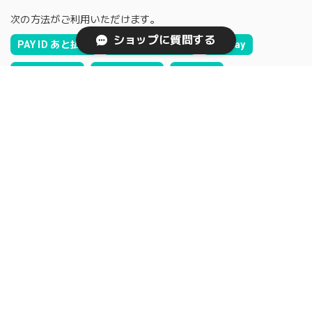
次の方法がご利用いただけます。
ショップに質問する
PAY ID あと払い
クレジットカード
PayPay
Amazon Pay
キャリア決済
銀行振込
コンビニ決済またはPay-easy
お支払い方法について
SEARCH
NOTICE
プライバシーポリシー
特定商取引法に基づく表記